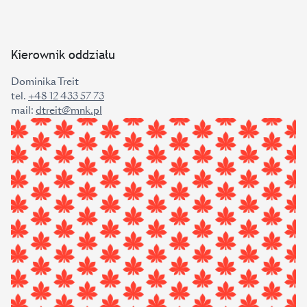
Kierownik oddziału
Dominika Treit
tel.
+48 12 433 57 73
mail:
dtreit@mnk.pl