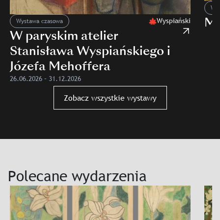
Wys
MN
Wyspiański
Wystawa czasowa
W paryskim atelier
Stanisława Wyspiańskiego i
Józefa Mehoffera
26.06.2026 – 31.12.2026
Slajd: W paryskim atelier Stanisława Wyspiańskiego i Józef
Zobacz wszystkie wystawy
Polecane wydarzenia