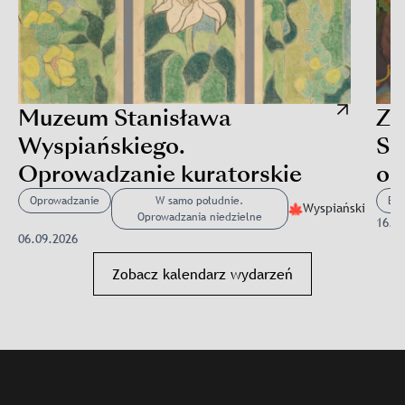
Muzeum Stanisława
Z 
Wyspiańskiego.
Sp
Oprowadzanie kuratorskie
op
(0
Oprowadzanie
W samo południe.
Ext
Wyspiański
Oprowadzania niedzielne
16.0
06.09.2026
Slajd: Muzeum Stanisława Wyspiańskiego. Oprowadzanie kur
Zobacz kalendarz wydarzeń