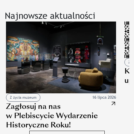
Najnowsze aktualności
Z 
Ko
up
16 lipca 2026
Z życia muzeum
Zagłosuj na nas
w Plebiscycie Wydarzenie
Historyczne Roku!
Slajd: Zagłosuj na nas w Plebiscycie Wydarzenie Historyczn