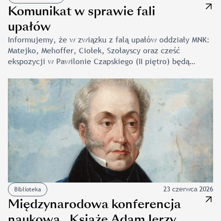
Komunikat w sprawie fali
upałów
Informujemy, że w związku z falą upałów oddziały MNK:
Matejko, Mehoffer, Ciołek, Szołayscy oraz cześć
ekspozycji w Pawilonie Czapskiego (II piętro) będą
w weekend 27-28 czerwca dostępne dla zwiedzających
w skróconych godzinach od 10.00 do 13.30. Godziny
otwarcia pozostałych oddziałów oraz zaplanowane
wydarzenia odbywają się bez zmian. Wszystkim
osobom, które zdecydują się spędzić ten czas
na wydarzeniu „Cuda Wianki. Świętojański weekend
gotycki”, przypominamy, że wiele z zaplanowanych
aktywności odbędzie się […]
23 czerwca 2026
Biblioteka
Międzynarodowa konferencja
naukowa „Książę Adam Jerzy