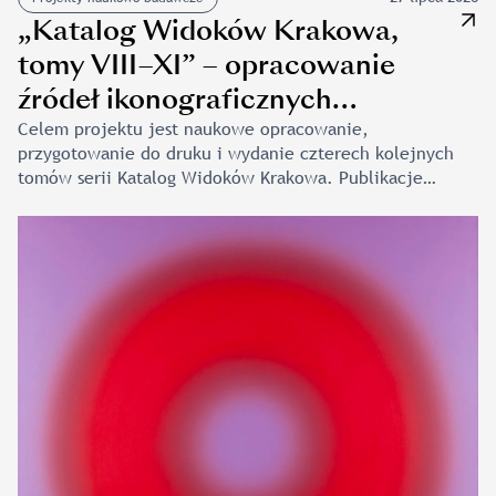
„Katalog Widoków Krakowa,
tomy VIII–XI” – opracowanie
źródeł ikonograficznych
Śródmieścia Krakowa od czasów
Celem projektu jest naukowe opracowanie,
przygotowanie do druku i wydanie czterech kolejnych
najdawniejszych do roku 1918 –
tomów serii Katalog Widoków Krakowa. Publikacje
kontynuacja”
te zamkną pierwszy etap prac poświęconych edycji
źródeł ikonograficznych odnoszących się do Śródmieścia
Krakowa, tworząc unikatowe w skali Polski kompendium
wiedzy o dawnych przedstawieniach miasta. Katalog
Widoków Krakowa jest efektem zakrojonych na szeroką
skalę badań źródeł ikonograficznych prowadzonych
w Pracowni Ikonografii Krakowa MNK. Gromadzony
i systematycznie […]