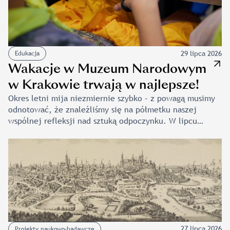
29 lipca 2026
Edukacja
Wakacje w Muzeum Narodowym
w Krakowie trwają w najlepsze!
Okres letni mija niezmiernie szybko – z powagą musimy
odnotować, że znaleźliśmy się na półmetku naszej
wspólnej refleksji nad sztuką odpoczynku. W lipcu
odbyły się m.in. półkolonie, podczas których uczestnicy
odwiedzili naszą Pracownię Digitalizacji oraz poznali
wybrane zagadnienia z zakresu konserwacji dzieł sztuki.
Zorganizowaliśmy również warsztaty i spacery
edukacyjne, w trakcie których zgłębialiśmy tematykę
sztuki sakralnej, zwiedzając wystawę Gotyk w Karpatach
oraz ekspozycję stałą w Pałacu Biskupa Erazma Ciołka.
Sierpień […]
27 lipca 2026
Projekty naukowo-badawcze