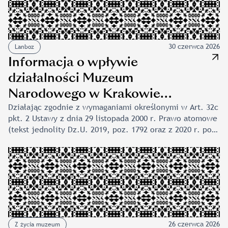
sierpnia 2026 roku na stronie whr.muzhp.pl. Plebiscyt
od lat pokazuje, że historia może przyciągać tłumy
i inspirować do rozmowy o przeszłości w nowoczesny,
angażujący sposób. W tegorocznej edycji […]
30 czerwca 2026
Lanboz
Informacja o wpływie
działalności Muzeum
Narodowego w Krakowie
na zdrowie ludzi i środowisko
Działając zgodnie z wymaganiami określonymi w Art. 32c
pkt. 2 Ustawy z dnia 29 listopada 2000 r. Prawo atomowe
(tekst jednolity Dz.U. 2019, poz. 1792 oraz z 2020 r. poz.
284) informujemy, że w ciągu ostatnich 12 miesięcy
działalność związana z narażeniem na promieniowanie
jonizujące prowadzona w Laboratorium Analiz
i Nieniszczących Badań Obiektów Zabytkowych LANBOZ
nie miała wpływu na zdrowie ludzi i na środowisko.
26 czerwca 2026
Z życia muzeum