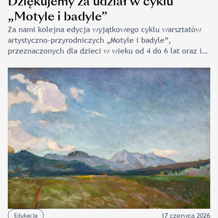
Dziękujemy za udział w cyklu
„Motyle i badyle”
Za nami kolejna edycja wyjątkowego cyklu warsztatów
artystyczno-przyrodniczych „Motyle i badyle”,
przeznaczonych dla dzieci w wieku od 4 do 6 lat oraz ich
opiekunów. Tegoroczne spotkania stanowiły
bezpośrednią odpowiedź na ogromne zainteresowanie
ubiegłoroczną odsłoną projektu, która w 2025 roku
została wyróżniona przez rodziców w prestiżowym
plebiscycie „Słoneczniki”. Mamy głęboką nadzieję,
że tegoroczna edycja przyniosła wszystkim uczestnikom
równie wiele satysfakcji i inspiracji. Podczas spotkań
udowodniliśmy, że bogate zbiory sztuki
oraz różnorodność […]
17 czerwca 2026
Edukacja