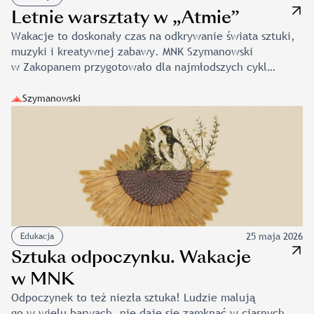
Letnie warsztaty w „Atmie”
Wakacje to doskonały czas na odkrywanie świata sztuki,
muzyki i kreatywnej zabawy. MNK Szymanowski
w Zakopanem przygotowało dla najmłodszych cykl
wyjątkowych warsztatów, które pozwolą uczestnikom
rozwijać wyobraźnię, poznawać różnorodne techniki
Szymanowski
artystyczne oraz doświadczać muzyki w twórczy
i angażujący sposób. Świat malowany woskiem Terminy:
16 lipca, 27 sierpnia, godz. 12:00-13:30 (warsztaty
są powtarzane w wymienionych terminach)
A gdyby tak na pustej kartce nakreślić wzory białą
świecą? Jak później je wydobyć? Jak […]
25 maja 2026
Edukacja
Sztuka odpoczynku. Wakacje
w MNK
Odpoczynek to też niezła sztuka! Ludzie malują
go w wielu barwach, nie daje się zamknąć w ciasnych