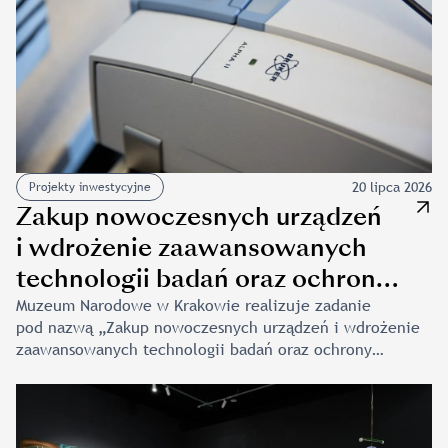
Przyszłości w ramach Programu Rozwoju EduLiderstwa.
Nauczycielki i nauczyciele […]
20 lipca 2026
Projekty inwestycyjne
Zakup nowoczesnych urządzeń
i wdrożenie zaawansowanych
technologii badań oraz ochrony
zbiorów Muzeum Narodowego
Muzeum Narodowe w Krakowie realizuje zadanie
pod nazwą „Zakup nowoczesnych urządzeń i wdrożenie
w Krakowie
zaawansowanych technologii badań oraz ochrony
zbiorów Muzeum Narodowego w Krakowie”. W ramach
zadania zakupiono specjalistyczny sprzęt dla muzealnego
Laboratorium Analiz i Nieniszczących Badań Obiektów
Zabytkowych (LANBOZ), niezbędny do skutecznego