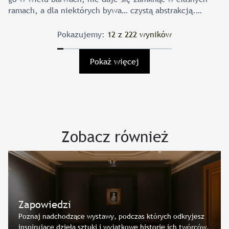
ramach, a dla niektórych bywa… czystą abstrakcją.
Na szczęście muzealna galeria to przestrzeń niemal
magicznych możliwości: znajdzie się tutaj miejsce
Pokazujemy:
12 z 222 wyników
na wyobraźnię i twórcze działania, na zajmujące
opowieści i nowe odkrycia, na zabawę, ruch, relacje,
Pokaż więcej
a także… ciszę i wytchnienie. Sprawdźcie nasze przepisy
na wakacyjny odpoczynek – co wybierzecie dla siebie?
Cuda wianki. Gotycki weekend […]
Zobacz również
Zapowiedzi
Poznaj nadchodzące wystawy, podczas których odkryjesz
inspirujące dzieła sztuki i wyjątkowe historie ich twórców.