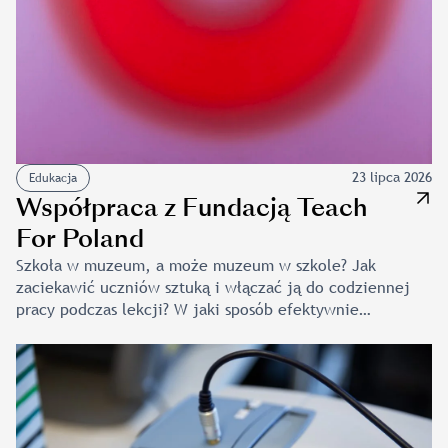
23 lipca 2026
Edukacja
Współpraca z Fundacją Teach
For Poland
Szkoła w muzeum, a może muzeum w szkole? Jak
zaciekawić uczniów sztuką i włączać ją do codziennej
pracy podczas lekcji? W jaki sposób efektywnie
i bez stresu korzystać z oferty muzealnej? W pierwszej
połowie lipca Muzeum Narodowe w Krakowie –
we współpracy z Fundacją Teach for Poland – stało się
przestrzenią do dyskusji, wymiany doświadczeń
i praktycznych warsztatów skierowanych do nauczycielek
i nauczycieli uczestniczących w Mobilnej Szkole