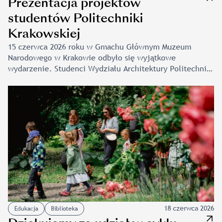
Prezentacja projektów
studentów Politechniki
Krakowskiej
15 czerwca 2026 roku w Gmachu Głównym Muzeum
Narodowego w Krakowie odbyło się wyjątkowe
wydarzenie. Studenci Wydziału Architektury Politechniki
Krakowskiej zaprezentowali autorskie koncepcje
zagospodarowania placu przed Muzeum. Projekty
te powstały w ramach zajęć semestralnych
pod kierunkiem prof. dr hab. inż. arch. Justyny
Kobylarczyk, we współpracy z zespołem dydaktycznym
w składzie: dr inż. arch. Elżbieta Kusińska, dr inż. arch.
Karolina Dudzic-Gyurkovich, dr inż. arch. Maria Lubelska
oraz dr inż. arch. Mariusz Pers. Uroczystość swoją
obecnością uświetnili wyjątkowi […]
18 czerwca 2026
Edukacja
Biblioteka