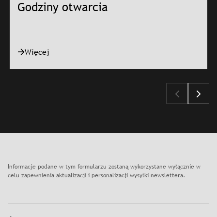
Godziny otwarcia
Więcej
Slajd: Godziny otwarcia
Informacje podane w tym formularzu zostaną wykorzystane wyłącznie w
celu zapewnienia aktualizacji i personalizacji wysyłki newslettera.