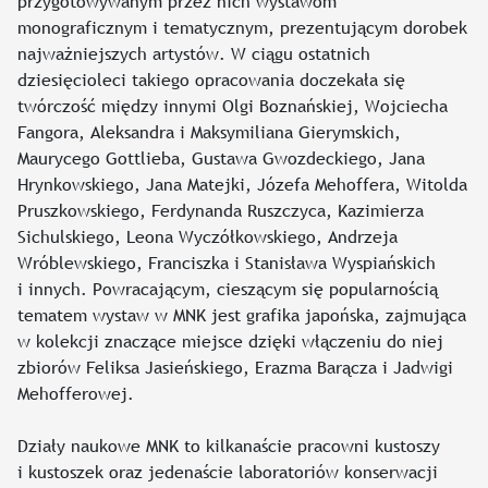
przygotowywanym przez nich wystawom
monograficznym i tematycznym, prezentującym dorobek
najważniejszych artystów. W ciągu ostatnich
dziesięcioleci takiego opracowania doczekała się
twórczość między innymi Olgi Boznańskiej, Wojciecha
Fangora, Aleksandra i Maksymiliana Gierymskich,
Maurycego Gottlieba, Gustawa Gwozdeckiego, Jana
Hrynkowskiego, Jana Matejki, Józefa Mehoffera, Witolda
Pruszkowskiego, Ferdynanda Ruszczyca, Kazimierza
Sichulskiego, Leona Wyczółkowskiego, Andrzeja
Wróblewskiego, Franciszka i Stanisława Wyspiańskich
i innych. Powracającym, cieszącym się popularnością
tematem wystaw w MNK jest grafika japońska, zajmująca
w kolekcji znaczące miejsce dzięki włączeniu do niej
zbiorów Feliksa Jasieńskiego, Erazma Barącza i Jadwigi
Mehofferowej.
Działy naukowe MNK to kilkanaście pracowni kustoszy
i kustoszek oraz jedenaście laboratoriów konserwacji