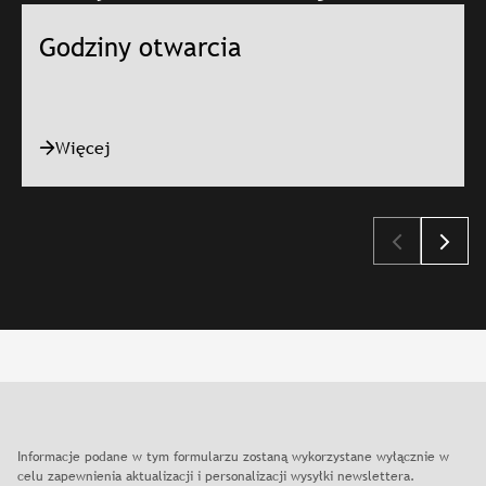
Godziny otwarcia
Więcej
Slajd: Godziny otwarcia
Informacje podane w tym formularzu zostaną wykorzystane wyłącznie w
celu zapewnienia aktualizacji i personalizacji wysyłki newslettera.