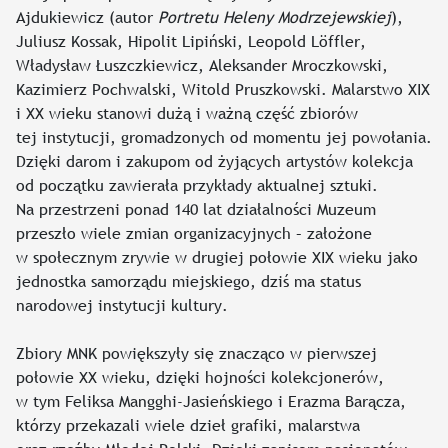
Ajdukiewicz (autor
Portretu Heleny Modrzejewskiej
),
Juliusz Kossak, Hipolit Lipiński, Leopold Löffler,
Władysław Łuszczkiewicz, Aleksander Mroczkowski,
Kazimierz Pochwalski, Witold Pruszkowski. Malarstwo XIX
i XX wieku stanowi dużą i ważną część zbiorów
tej instytucji, gromadzonych od momentu jej powołania.
Dzięki darom i zakupom od żyjących artystów kolekcja
od początku zawierała przykłady aktualnej sztuki.
Na przestrzeni ponad 140 lat działalności Muzeum
przeszło wiele zmian organizacyjnych – założone
w społecznym zrywie w drugiej połowie XIX wieku jako
jednostka samorządu miejskiego, dziś ma status
narodowej instytucji kultury.
Zbiory MNK powiększyły się znacząco w pierwszej
połowie XX wieku, dzięki hojności kolekcjonerów,
w tym Feliksa Mangghi-Jasieńskiego i Erazma Barącza,
którzy przekazali wiele dzieł grafiki, malarstwa