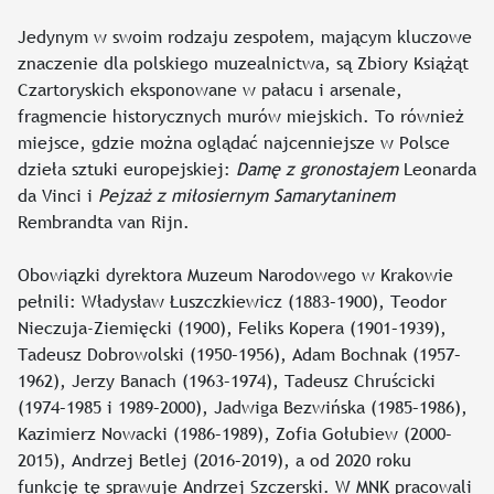
Jedynym w swoim rodzaju zespołem, mającym kluczowe
znaczenie dla polskiego muzealnictwa, są Zbiory Książąt
Czartoryskich eksponowane w pałacu i arsenale,
fragmencie historycznych murów miejskich. To również
miejsce, gdzie można oglądać najcenniejsze w Polsce
dzieła sztuki europejskiej:
Damę z gronostajem
Leonarda
da Vinci i
Pejzaż z miłosiernym Samarytaninem
Rembrandta van Rijn.
Obowiązki dyrektora Muzeum Narodowego w Krakowie
pełnili: Władysław Łuszczkiewicz (1883–1900), Teodor
Nieczuja-Ziemięcki (1900), Feliks Kopera (1901–1939),
Tadeusz Dobrowolski (1950–1956), Adam Bochnak (1957–
1962), Jerzy Banach (1963–1974), Tadeusz Chruścicki
(1974–1985 i 1989–2000), Jadwiga Bezwińska (1985–1986),
Kazimierz Nowacki (1986–1989), Zofia Gołubiew (2000–
2015), Andrzej Betlej (2016–2019), a od 2020 roku
funkcję tę sprawuje Andrzej Szczerski. W MNK pracowali