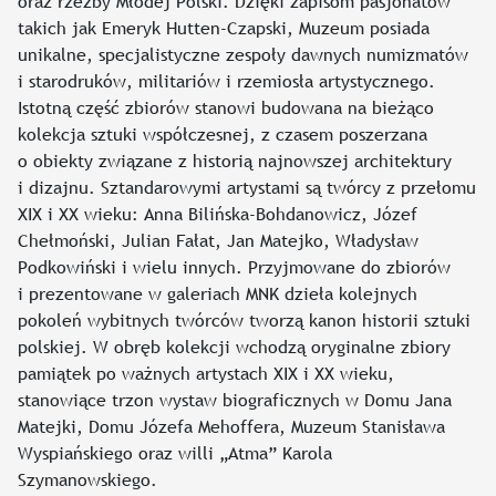
oraz rzeźby Młodej Polski. Dzięki zapisom pasjonatów
takich jak Emeryk Hutten-Czapski, Muzeum posiada
unikalne, specjalistyczne zespoły dawnych numizmatów
i starodruków, militariów i rzemiosła artystycznego.
Istotną część zbiorów stanowi budowana na bieżąco
kolekcja sztuki współczesnej, z czasem poszerzana
o obiekty związane z historią najnowszej architektury
i dizajnu. Sztandarowymi artystami są twórcy z przełomu
XIX i XX wieku: Anna Bilińska-Bohdanowicz, Józef
Chełmoński, Julian Fałat, Jan Matejko, Władysław
Podkowiński i wielu innych. Przyjmowane do zbiorów
i prezentowane w galeriach MNK dzieła kolejnych
pokoleń wybitnych twórców tworzą kanon historii sztuki
polskiej. W obręb kolekcji wchodzą oryginalne zbiory
pamiątek po ważnych artystach XIX i XX wieku,
stanowiące trzon wystaw biograficznych w Domu Jana
Matejki, Domu Józefa Mehoffera, Muzeum Stanisława
Wyspiańskiego oraz willi „Atma” Karola
Szymanowskiego.