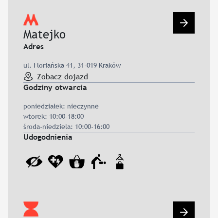
Przejdź d
Matejko
Adres
ul. Floriańska 41, 31-019 Kraków
Zobacz dojazd
Godziny otwarcia
poniedziałek: nieczynne
wtorek: 10:00-18:00
środa-niedziela: 10:00-16:00
Udogodnienia
Przejdź d