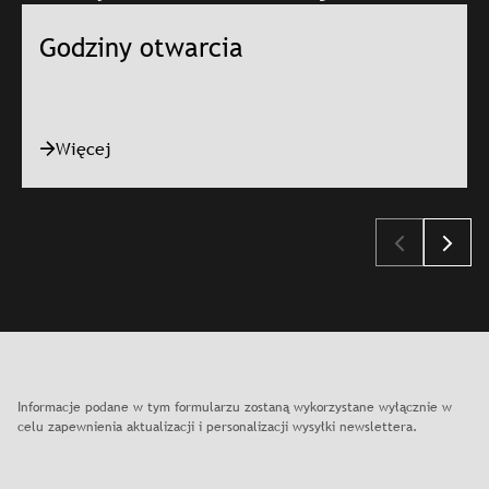
Godziny otwarcia
Więcej
Slajd: Godziny otwarcia
Informacje podane w tym formularzu zostaną wykorzystane wyłącznie w
celu zapewnienia aktualizacji i personalizacji wysyłki newslettera.