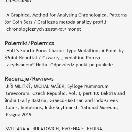
Litewskiego
A Graphical Method for Analysing Chronological Patterns
of Coin Sets / Graficzna metoda analizy profili
chronologicznych zestawów monet
Polemiki/Polemics
Holt’s Fourth Porus Chariot-Type Medallion: A Point-by-
Point Rebuttal / Czwarty „medallion Porusa
z rydwanem” Holta. Odpowiedź punkt po punkcie
Recenzje/Reviews
JIŘI MILITKÝ, MICHAL MAŠEK, Sylloge Nummorum
Graecorum. Czech Republic. Vol. I, part 10: Baktria and
India (Early Baktria, Graeco-Baktrian and Indo-Greek
Coins, Imitations, Indo-Scythians), National Museum,
Prague 2019
SVITLANA A. BULATOVICH, EVGENIA F. REDINA,