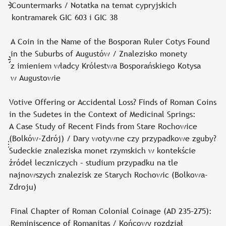
Countermarks / Notatka na temat cypryjskich
kontramarek GIC 603 i GIC 38
A Coin in the Name of the Bosporan Ruler Cotys Found
in the Suburbs of Augustów / Znalezisko monety
z imieniem władcy Królestwa Bosporańskiego Kotysa
w Augustowie
Votive Offering or Accidental Loss? Finds of Roman Coins
in the Sudetes in the Context of Medicinal Springs:
A Case Study of Recent Finds from Stare Rochowice
(Bolków-Zdrój) / Dary wotywne czy przypadkowe zguby?
Sudeckie znaleziska monet rzymskich w kontekście
źródeł leczniczych – studium przypadku na tle
najnowszych znalezisk ze Starych Rochowic (Bolkowa-
Zdroju)
Final Chapter of Roman Colonial Coinage (AD 235–275):
Reminiscence of Romanitas / Końcowy rozdział