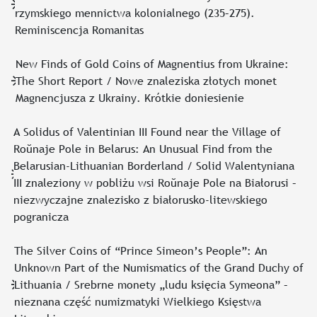
rzymskiego mennictwa kolonialnego (235–275).
Reminiscencja Romanitas
New Finds of Gold Coins of Magnentius from Ukraine:
The Short Report / Nowe znaleziska złotych monet
Magnencjusza z Ukrainy. Krótkie doniesienie
A Solidus of Valentinian III Found near the Village of
Roŭnaje Pole in Belarus: An Unusual Find from the
Belarusian-Lithuanian Borderland / Solid Walentyniana
III znaleziony w pobliżu wsi Roŭnaje Pole na Białorusi –
niezwyczajne znalezisko z białorusko-litewskiego
pogranicza
The Silver Coins of “Prince Simeon’s People”: An
Unknown Part of the Numismatics of the Grand Duchy of
Lithuania / Srebrne monety „ludu księcia Symeona” –
nieznana część numizmatyki Wielkiego Księstwa