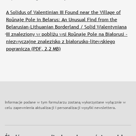
A Solidus of Valentinian III Found near the Village of
Roŭnaje Pole in Belarus: An Unusual Find from the
Belarusian-Lithuanian Borderland / Solid Walentyniana
III znaleziony w pobliżu wsi Roŭnaje Pole na Białorusi –
niezwyczajne znalezisko z białorusko-litewskiego
pogranicza
(PDF, 2,2 MB)
Informacje podane w tym formularzu zostaną wykorzystane wyłącznie w
celu zapewnienia aktualizacji i personalizacji wysyłki newslettera.