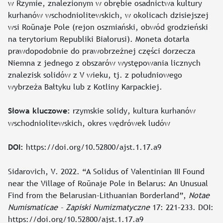
w Rzymie, znalezionym w obrębie osadnictwa kultury
kurhanów wschodniolitewskich, w okolicach dzisiejszej
wsi Roŭnaje Pole (rejon oszmiański, obwód grodzieński
na terytorium Republiki Białorusi). Moneta dotarła
prawdopodobnie do prawobrzeżnej części dorzecza
Niemna z jednego z obszarów występowania licznych
znalezisk solidów z V wieku, tj. z południowego
wybrzeża Bałtyku lub z Kotliny Karpackiej.
rzymskie solidy, kultura kurhanów
Słowa kluczowe:
wschodniolitewskich, okres wędrówek ludów
https://doi.org/10.52800/ajst.1.17.a9
DOI:
Sidarovich, V. 2022. “A Solidus of Valentinian III Found
near the Village of Roŭnaje Pole in Belarus: An Unusual
Find from the Belarusian-Lithuanian Borderland”,
Notae
Numismaticae – Zapiski Numizmatyczne
17: 221–233. DOI:
https://doi.org/10.52800/ajst.1.17.a9