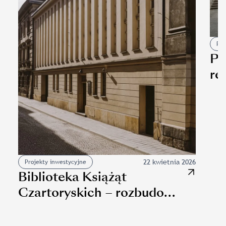
Pro
Pr
re
Cz
22 kwietnia 2026
Projekty inwestycyjne
Biblioteka Książąt
Czartoryskich – rozbudowa
i przebudowa oddziału
Slajd: Biblioteka Książąt Czartoryskich – rozbudowa i p
MNK