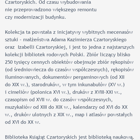
Czartoryskich. Od czasu wybudowania
nie przeprowadzono większego remontu
czy modernizacji budynku.
Kolekcja ta powstała z inicjatywy wybitnych mecenasów
sztuki – małżeństwa Adama Kazimierza Czartoryskiego
oraz Izabelli Czartoryskiej, i jest to jedna z najstarszych
kolekcji bibliotek rodowych Polski. Zbiór liczący blisko
250 tysięcy cennych obiektów obejmuje zbiór rękopisów
(od średniowiecza do czasów współczesnych), rękopisów
iluminowanych, dokumentów pergaminowych (od XII
do XIX w.), starodruków, w tym inkunabułów (XV w.)
i cimeliów (polonica XVI w.), druków z XVIII-XXI w.,
czasopism od XVII w. do czasów współczesnych,
muzykaliów od XIII do XIX w., kalendarzy od XVI do XX
w., druków ulotnych z XIX w., map i atlasów powstałych
od XVI do XX w.
Biblioteka Książąt Czartoryskich jest biblioteką naukową.