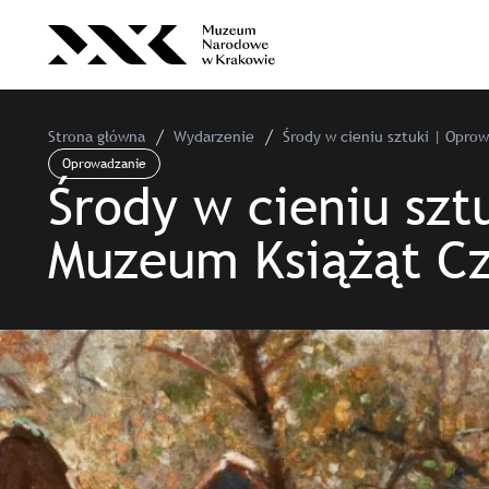
Strona główna
Wydarzenie
Środy w cieniu sztuki | Opro
Oprowadzanie
Środy w cieniu sz
Muzeum Książąt Cz