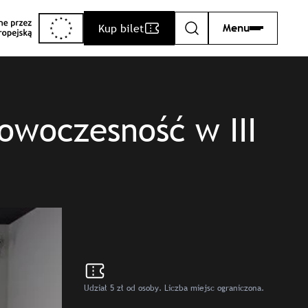
Kup bilet
Menu
Szukaj
woczesność w III
Udział 5 zł od osoby. Liczba miejsc ograniczona.