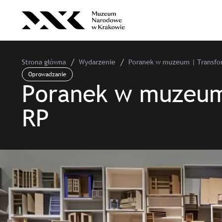
Strona główna
Wydarzenie
Poranek w muzeum | Transfor
Oprowadzanie
Poranek w muzeum 
RP