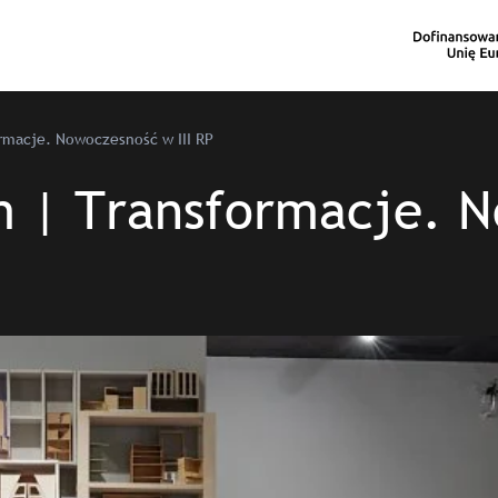
macje. Nowoczesność w III RP
| Transformacje. No