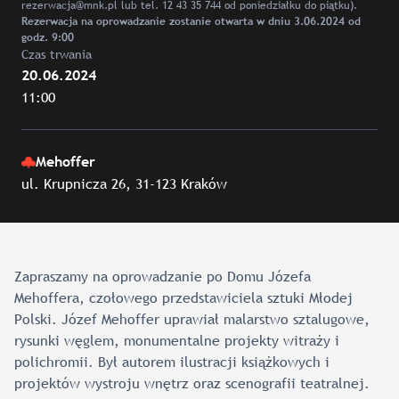
rezerwacja@mnk.pl lub tel. 12 43 35 744 od poniedziałku do piątku).
Rezerwacja na oprowadzanie zostanie otwarta w dniu 3.06.2024 od
godz. 9:00
Czas trwania
20.06.2024
11:00
Mehoffer
ul. Krupnicza 26, 31-123 Kraków
Zapraszamy na oprowadzanie po Domu Józefa
Mehoffera, czołowego przedstawiciela sztuki Młodej
Polski. Józef Mehoffer uprawiał malarstwo sztalugowe,
rysunki węglem, monumentalne projekty witraży i
polichromii. Był autorem ilustracji książkowych i
projektów wystroju wnętrz oraz scenografii teatralnej.