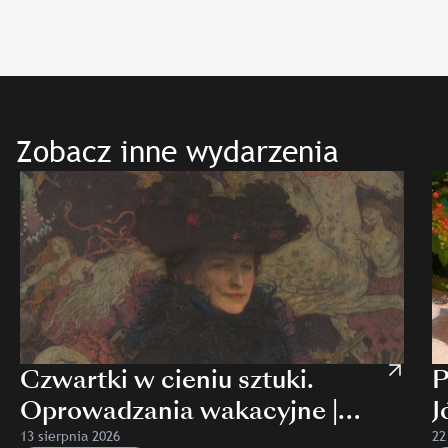
Zobacz inne wydarzenia
Czwartki w cieniu sztuki.
P
Oprowadzania wakacyjne |
J
MNK Mehoffer
13 sierpnia 2026
22