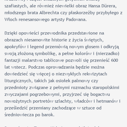
szafiastych, ale również niewielki obraz Hansa Dürera,
młodszego brata Albrechta czy płaskorzeźby przybyłego z
Włoch renesansowego artysty Padovana.
Dzięki opowieści przewodnika przedstawione na
obrazach niesamowite historie z życia świętych,
apokryfów i legend przemówią nowym głosem i odkryją
swoją złożoną symbolikę, a pełne kolorów i (nierzadko)
fantazji malarstwo tablicowe pozwoli się przenieść 600
lat wstecz. Podczas oprowadzania będzie można
dowiedzieć się więcej o niezwykłych rekwizytach
liturgicznych, takich jak osiołek palmowy czy
przedmioty związane z pełnymi rozmachu staropolskimi
zwyczajami pogrzebowymi, przyjrzeć się bogactwu
nowożytnych portretów szlachty, władców i hetmanów i
prześledzić przemiany zachodzące w sztuce od
średniowiecza po barok.