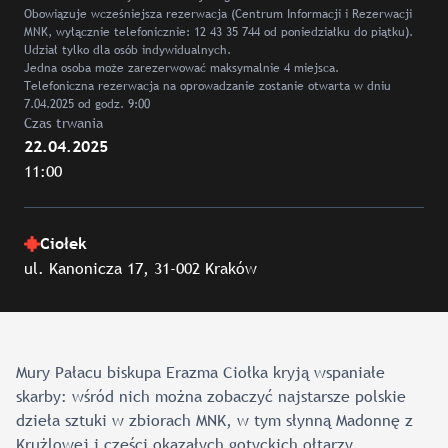
Obowiązuje wcześniejsza rezerwacja (Centrum Informacji i Rezerwacji
MNK, wyłącznie telefonicznie: 12 43 35 744 od poniedziałku do piątku).
Udział tylko dla osób indywidualnych.
Jedna osoba może zarezerwować maksymalnie 4 miejsca.
Telefoniczna rezerwacja na oprowadzanie zostanie otwarta w dniu
7.04.2025 od godz. 9:00
Czas trwania
22.04.2025
11:00
Ciołek
ul. Kanonicza 17, 31-002 Kraków
Mury Pałacu biskupa Erazma Ciołka kryją wspaniałe
skarby: wśród nich można zobaczyć najstarsze polskie
dzieła sztuki w zbiorach MNK, w tym słynną Madonnę z
Krużlowej i części okazałych gotyckich ołtarzy