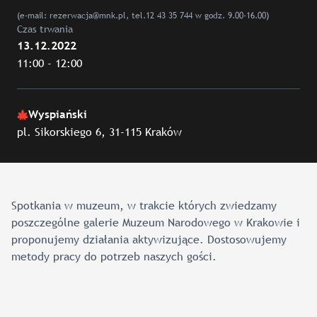
(e-mail: rezerwacja@mnk.pl, tel.12 43 35 744 w godz. 9.00-16.00)
Czas trwania
13.12.2022
11:00 - 12:00
Wyspiański
pl. Sikorskiego 6, 31-115 Kraków
Spotkania w muzeum, w trakcie których zwiedzamy
poszczególne galerie Muzeum Narodowego w Krakowie i
proponujemy działania aktywizujące. Dostosowujemy
metody pracy do potrzeb naszych gości.