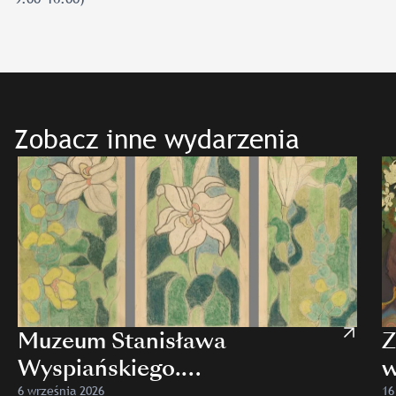
Zobacz inne wydarzenia
Muzeum Stanisława
Z
Wyspiańskiego.
w
Oprowadzanie kuratorskie
n
6 września 2026
16