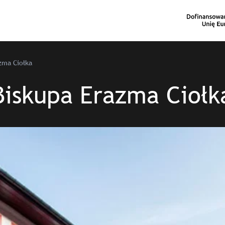
zma Ciołka
Biskupa Erazma Ciołk