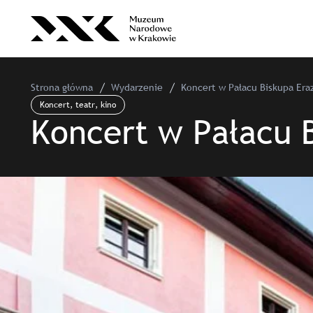
Strona główna
Wydarzenie
Koncert w Pałacu Biskupa Era
Koncert, teatr, kino
Koncert w Pałacu 