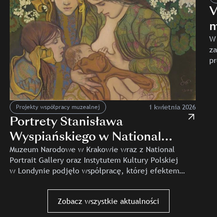
V
m
W
z
pr
zr
sz
1 kwietnia 2026
Projekty współpracy muzealnej
Portrety Stanisława
Wyspiańskiego w National
Portait Gallery w Londynie
Muzeum Narodowe w Krakowie wraz z National
Portrait Gallery oraz Instytutem Kultury Polskiej
w Londynie podjęło współpracę, której efektem
będzie zorganizowanie w National Portrait Gallery
w Londynie wystawy portretów autorstwa Stanisława
Slajd: Portrety Stanisława Wyspiańskiego w National Portai
Zobacz wszystkie aktualności
Wyspiańskiego.…