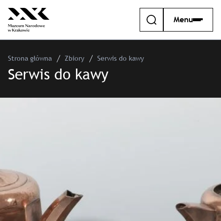
Menu
Strona główna
Zbiory
Serwis do kawy
Serwis do kawy