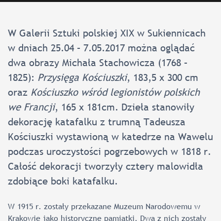
W Galerii Sztuki polskiej XIX w Sukiennicach
w dniach 25.04 – 7.05.2017 można oglądać
dwa obrazy Michała Stachowicza (1768 –
1825):
Przysięga Kościuszki
, 183,5 x 300 cm
oraz
Kościuszko wśród legionistów polskich
we Francji
, 165 x 181cm. Dzieła stanowiły
dekorację katafalku z trumną Tadeusza
Kościuszki wystawioną w katedrze na Wawelu
podczas uroczystości pogrzebowych w 1818 r.
Całość dekoracji tworzyły cztery malowidła
zdobiące boki katafalku.
W 1915 r. zostały przekazane Muzeum Narodowemu w
Krakowie jako historyczne pamiątki. Dwa z nich zostały