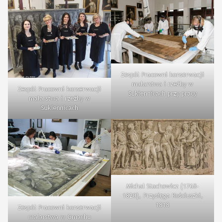
Zespół Pracowni konserwacji
malarstwa i rzeźby w
Zespół Pracowni konserwacji
Sukiennicach przy pracy
malarstwa i rzeźby w
Sukiennicach
Michał Stachowicz (1768–
1820), Przysięga Kościuszki,
1818
Zespół Pracowni konserwacji
malarstwa w Gmachu