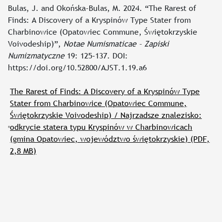
Bulas, J. and Okońska-Bulas, M. 2024. “The Rarest of
Finds: A Discovery of a Kryspinów Type Stater from
Charbinowice (Opatowiec Commune, Świętokrzyskie
Voivodeship)”,
Notae Numismaticae – Zapiski
Numizmatyczne
19: 125–137. DOI:
https://doi.org/10.52800/AJST.1.19.a6
The Rarest of Finds: A Discovery of a Kryspinów Type
Stater from Charbinowice (Opatowiec Commune,
Świętokrzyskie Voivodeship) / Najrzadsze znalezisko:
odkrycie statera typu Kryspinów w Charbinowicach
(gmina Opatowiec, województwo świętokrzyskie)
(PDF,
2,8 MB)