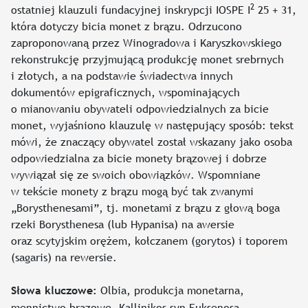
2
ostatniej klauzuli fundacyjnej inskrypcji IOSPE I
25 + 31,
która dotyczy bicia monet z brązu. Odrzucono
zaproponowaną przez Winogradowa i Karyszkowskiego
rekonstrukcję przyjmującą produkcję monet srebrnych
i złotych, a na podstawie świadectwa innych
dokumentów epigraficznych, wspominających
o mianowaniu obywateli odpowiedzialnych za bicie
monet, wyjaśniono klauzulę w następujący sposób: tekst
mówi, że znaczący obywatel został wskazany jako osoba
odpowiedzialna za bicie monety brązowej i dobrze
wywiązał się ze swoich obowiązków. Wspomniane
w tekście monety z brązu mogą być tak zwanymi
„Borysthenesami”, tj. monetami z brązu z głową boga
rzeki Borysthenesa (lub Hypanisa) na awersie
oraz scytyjskim orężem, kołczanem (gorytos) i toporem
(sagaris) na rewersie.
Olbia, produkcja monetarna,
Słowa kluczowe:
mennictwo brązowe, Kallinikos syn Euksenosa,