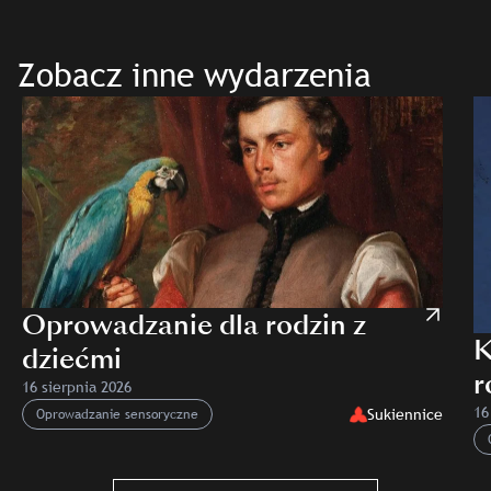
Zobacz inne wydarzenia
Oprowadzanie dla rodzin z
K
dziećmi
r
16 sierpnia 2026
N
16
Sukiennice
Oprowadzanie sensoryczne
O
Slajd: Oprowadzanie dla rodzin z dziećmi