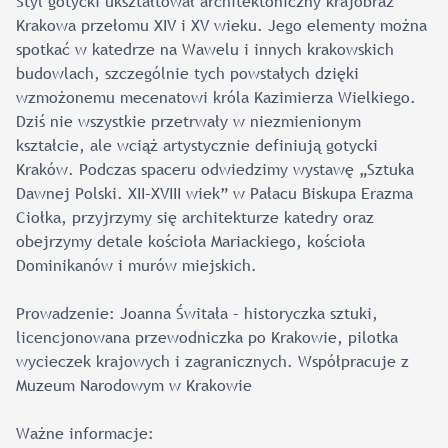
Styl gotycki ukształtował architektoniczny krajobraz
Krakowa przełomu XIV i XV wieku. Jego elementy można
spotkać w katedrze na Wawelu i innych krakowskich
budowlach, szczególnie tych powstałych dzięki
wzmożonemu mecenatowi króla Kazimierza Wielkiego.
Dziś nie wszystkie przetrwały w niezmienionym
kształcie, ale wciąż artystycznie definiują gotycki
Kraków. Podczas spaceru odwiedzimy wystawę „Sztuka
Dawnej Polski. XII–XVIII wiek” w Pałacu Biskupa Erazma
Ciołka, przyjrzymy się architekturze katedry oraz
obejrzymy detale kościoła Mariackiego, kościoła
Dominikanów i murów miejskich.
Prowadzenie: Joanna Świtała – historyczka sztuki,
licencjonowana przewodniczka po Krakowie, pilotka
wycieczek krajowych i zagranicznych. Współpracuje z
Muzeum Narodowym w Krakowie
Ważne informacje: