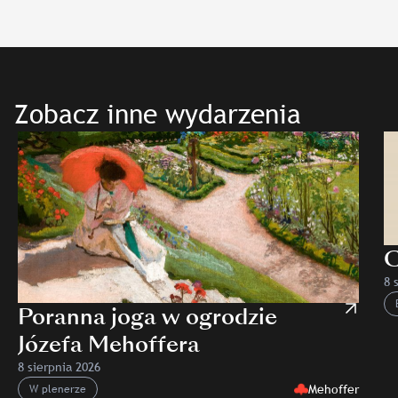
Zobacz inne wydarzenia
C
8 
Poranna joga w ogrodzie
Józefa Mehoffera
8 sierpnia 2026
Mehoffer
W plenerze