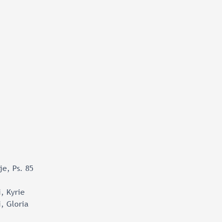
e, Ps. 85
i, Kyrie
i, Gloria