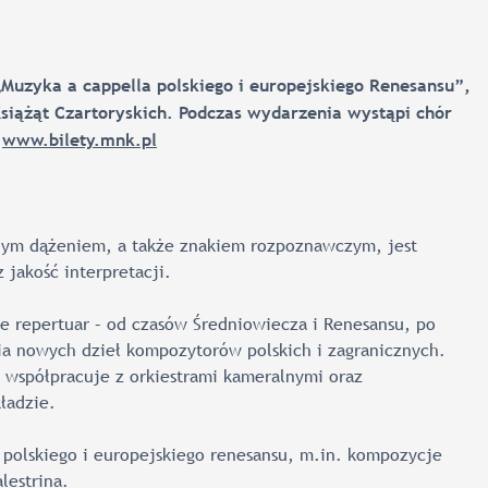
uzyka a cappella polskiego i europejskiego Renesansu”,
siążąt Czartoryskich. Podczas wydarzenia wystąpi chór
ę
www.bilety.mnk.pl
lnym dążeniem, a także znakiem rozpoznawczym, jest
jakość interpretacji.
e repertuar – od czasów Średniowiecza i Renesansu, po
a nowych dzieł kompozytorów polskich i zagranicznych.
współpracuje z orkiestrami kameralnymi oraz
ładzie.
 polskiego i europejskiego renesansu, m.in. kompozycje
lestrina.