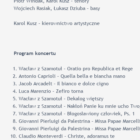
Piotr Windak, Karol Kusz – tenory
Wojciech Rasiak, Łukasz Dziuba – basy
Karol Kusz – kierownictwo artystyczne
Program koncertu
Wacław z Szamotuł – Oratio pro Republica et Rege
Antonio Caprioli – Quella bella e biancha mano
Jacob Arcadelt – Il bianco e dolce cigno
Luca Marenzio – Zefiro torna
Wacław z Szamotuł – Dekalog więtszy
Wacław z Szamotuł – Nakłoń Panie ku mnie ucho Twoj
Wacław z Szamotuł – Błogosławiony człowiek, Ps. 1
Giovanni Pierluigi da Palestrina – Missa Papae Marcell
Giovanni Pierluigi da Palestrina – Missa Papae Marcell
Claudio Monteverdi – Christe, adoramus te