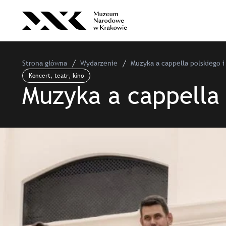
Strona główna
Wydarzenie
Muzyka a cappella polskiego 
Koncert, teatr, kino
Muzyka a cappella 