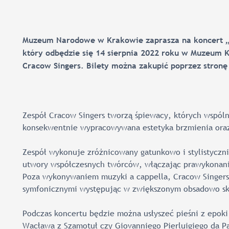
Muzeum Narodowe w Krakowie zaprasza na koncert „M
który odbędzie się 14 sierpnia 2022 roku w Muzeum K
Cracow Singers. Bilety można zakupić poprzez stron
Zespół Cracow Singers tworzą śpiewacy, których wspó
konsekwentnie wypracowywana estetyka brzmienia oraz 
Zespół wykonuje zróżnicowany gatunkowo i stylistyczni
utwory współczesnych twórców, włączając prawykonani
Poza wykonywaniem muzyki a cappella, Cracow Singers 
symfonicznymi występując w zwiększonym obsadowo sk
Podczas koncertu będzie można usłyszeć pieśni z epoki
Wacława z Szamotuł czy Giovanniego Pierluigiego da Pa