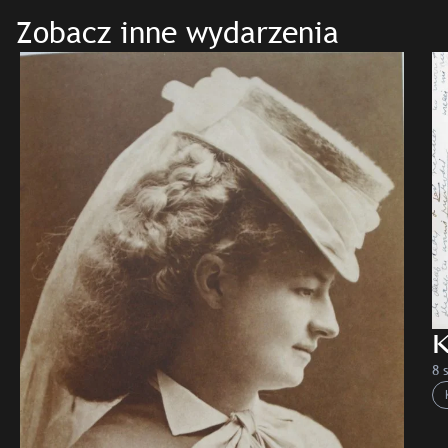
Zobacz inne wydarzenia
K
8 