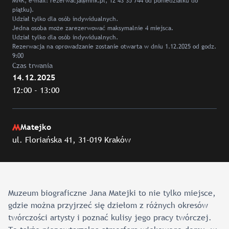
MNK, e-mail: rezerwacja@mnk.pl, 12 43 35 744 od poniedziałku do
piątku).
Udział tylko dla osób indywidualnych.
Jedna osoba może zarezerwować maksymalnie 4 miejsca.
Udział tylko dla osób indywidualnych.
Rezerwacja na oprowadzanie zostanie otwarta w dniu 1.12.2025 od godz.
9:00
Czas trwania
14.12.2025
12:00 - 13:00
Matejko
ul. Floriańska 41, 31-019 Kraków
Muzeum biograficzne Jana Matejki to nie tylko miejsce,
gdzie można przyjrzeć się dziełom z różnych okresów
twórczości artysty i poznać kulisy jego pracy twórczej.