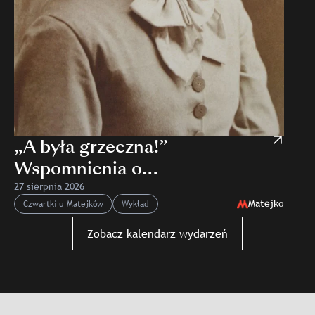
„A była grzeczna!”
Wspomnienia o
Modrzejewskiej
27 sierpnia 2026
Matejko
Czwartki u Matejków
Wykład
Slajd: „A była grzeczna!” Wspomnienia o Modrzejewskiej
Zobacz kalendarz wydarzeń