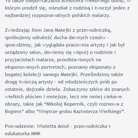
To także niepowtarzalna atmosfera wiekowego domu, w
którym urodził się, mieszkał z rodziną i tworzył jeden z
najbardziej rozpoznawalnych polskich malarzy.
Zwiedzając Dom Jana Matejki z przewodniczką,
spróbujemy odnaleźć ducha dawnych czasów –
sprawdzimy, jak wyglądała pracownia artysty i jak był
urządzony salon, dowiemy się więcej o rodzinie i
przyjaciołach malarza, przedstawionych na
eksponowanych portretach, poznamy eksponaty z
bogatej kolekcji samego Matejki. Prześledzimy także
drogę twórczą artysty – od młodzieńczych prób po
ostatnie, dojrzałe dzieła. Zobaczymy szkice do znanych
wielkich płócien i mniejsze, lecz nie mniej ciekawe
obrazy, takie jak “Mikołaj Kopernik, czyli rozmowa z
Bogiem” albo “Wnętrze grobu Kazimierza Wielkiego”.
Prowadzenie: Wioletta Anioł – przewodniczka i
edukatorka MNK