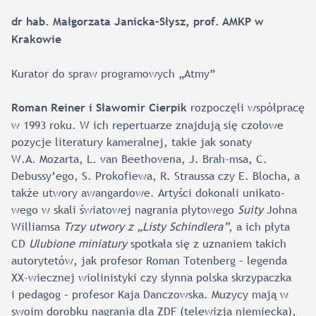
dr hab. Małgorzata Janicka-Słysz, prof. AMKP w
Krakowie
Kurator do spraw programowych „Atmy”
rozpoczęli współpracę
Roman Reiner i Sławomir Cierpik
w 1993 roku. W ich repertuarze znajdują się czołowe
pozycje literatury kameralnej, takie jak sonaty
W.A. Mozarta, L. van Beethovena, J. Brah-msa, C.
Debussy’ego, S. Prokofiewa, R. Straussa czy E. Blocha, a
także utwory awangardowe. Artyści dokonali unikato-
wego w skali światowej nagrania płytowego
Suity
Johna
Williamsa
Trzy utwory z „Listy Schindlera”
, a ich płyta
CD
Ulubione miniatury
spotkała się z uznaniem takich
autorytetów, jak profesor Roman Totenberg – legenda
XX-wiecznej wiolinistyki czy słynna polska skrzypaczka
i pedagog – profesor Kaja Danczowska. Muzycy mają w
swoim dorobku nagrania dla ZDF (telewizja niemiecka),