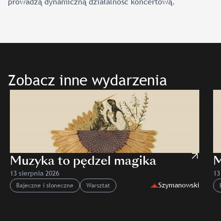
prowadzą dynamiczną działalność koncertową.
Zobacz inne wydarzenia
Muzyka to pędzel magika
M
13 sierpnia 2026
13
Szymanowski
Bajeczne i słoneczne
Warsztat