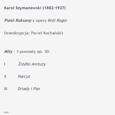
Karol Szymanowski (1882-1937)
z opery
Król Roger
Pieśń Roksany
(transkrypcja: Paweł Kochański)
– 3 poematy op. 30:
Mity
I
Źródło Aretuzy
II
Narcyz
III
Driady i Pan
***