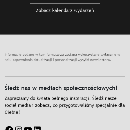
Slajd: Muzyka to pędzel magika
Zobacz kalendarz wydarzeń
Informacje podane w tym formularzu zostaną wykorzystane wyłącznie w
celu zapewnienia aktualizacji i personalizacji wysyłki newslettera.
Śledź nas w mediach społecznościowych!
Zapraszamy do świata pełnego inspiracji! Śledź nasze
social media i zobacz, co przygotowaliśmy specjalnie dla
Ciebie!
Facebook
Instagram
YouTube
LinkedIn