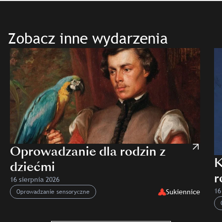
Zobacz inne wydarzenia
Oprowadzanie dla rodzin z
K
dziećmi
r
16 sierpnia 2026
N
16
Sukiennice
Oprowadzanie sensoryczne
O