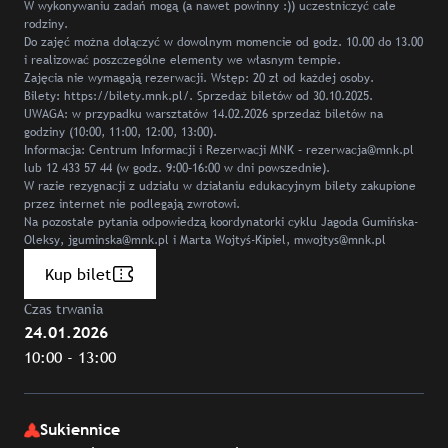
W wykonywaniu zadań mogą (a nawet powinny :)) uczestniczyć całe
rodziny.
Do zajęć można dołączyć w dowolnym momencie od godz. 10.00 do 13.00
i realizować poszczególne elementy we własnym tempie.
Zajęcia nie wymagają rezerwacji. Wstęp: 20 zł od każdej osoby.
Bilety: https://bilety.mnk.pl/. Sprzedaż biletów od 30.10.2025.
UWAGA: w przypadku warsztatów 14.02.2026 sprzedaż biletów na
godziny (10:00, 11:00, 12:00, 13:00).
Informacja: Centrum Informacji i Rezerwacji MNK – rezerwacja@mnk.pl
lub 12 433 57 44 (w godz. 9:00–16:00 w dni powszednie).
W razie rezygnacji z udziału w działaniu edukacyjnym bilety zakupione
przez internet nie podlegają zwrotowi.
Na pozostałe pytania odpowiedzą koordynatorki cyklu Jagoda Gumińska-
Oleksy, jguminska@mnk.pl i Marta Wojtyś-Kipiel, mwojtys@mnk.pl
Kup bilet
Czas trwania
24.01.2026
10:00 - 13:00
Sukiennice