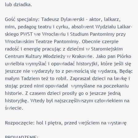
lub dziadka.
Gość specjalny: Tadeusz Dylawerski – ak­tor, lal­karz,
mim, pe­dagog te­atru i cyr­ku, ab­sol­went Wy­dzia­łu Lal­kar­
skie­go PWST we Wro­cławiu i Stu­dium Pan­to­mi­my przy
Wro­cław­skim Te­atrze Pan­to­mi­my. Obecnie czerpie
radość i energię pracując z dziećmi w Staro­miej­skim
Cen­trum Kul­tu­ry Młodzie­ży w Krakowie. Jako pan Piórko
uwielbia wymyślać i opowiadać historyjki, które jeśli się
jeszcze nie wydarzyły to z pewnością się wydarzą. Będąc
małym Tadziem też to robił. Zapraszał dzieci na ławkę i
stojąc przed nimi opowiadał wymyślane na poczekaniu
historie. Z czasem dzieci prosiły go o jeszcze jedną
historyjkę. Wtedy był najszczęśliwszym człowiekiem na
świecie.
Rozpoczęcie: hol I piętra, przed wejściem na wystawę
PROWADZENIE: