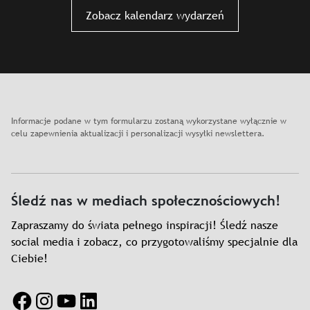
Slajd: Oprowadzanie dla rodzin z dziećmi
Zobacz kalendarz wydarzeń
Informacje podane w tym formularzu zostaną wykorzystane wyłącznie w
celu zapewnienia aktualizacji i personalizacji wysyłki newslettera.
Śledź nas w mediach społecznościowych!
Zapraszamy do świata pełnego inspiracji! Śledź nasze
social media i zobacz, co przygotowaliśmy specjalnie dla
Ciebie!
Facebook
Instagram
YouTube
LinkedIn