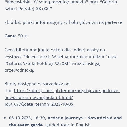
“Nowosielski. W setną rocznicę urodzin” oraz “Galeria
Sztuki Polskiej XX+XXI”
zbiórka: punkt informacyjny w holu głównym na parterze
50 zł
Cena:
Cena biletu obejmuje wstęp dla jednej osoby na
wystawy “Nowosielski. W setną rocznicę urodzin” oraz
“Galeria Sztuki Polskiej XX+XXI” wraz z usługą
przewodnicką.
Bilety dostępne w sprzedaży on-
line:
https://bilety.mnk.pl/termin/artystyczne-podroze-
nowosielski-i-awangarda-pl.html?
idw=677&date_termin=2023-10-05
06.10.2023, 16:30,
Artistic journeys – Nowosielski and
guided tour in English
the avant-garde