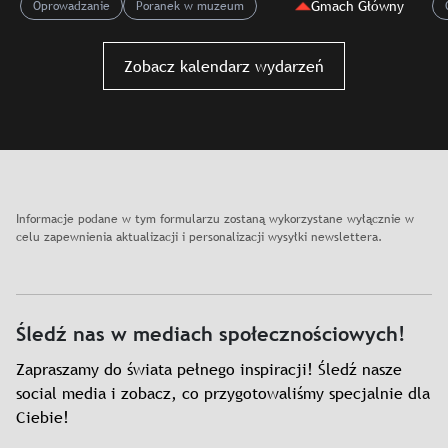
Gmach Główny
Oprowadzanie
Poranek w muzeum
XX+XXI. Galeria Sztuki
Polskiej
Slajd: Poranek w muzeum. Oprowadzania dla osób w wieku 6
Zobacz kalendarz wydarzeń
Informacje podane w tym formularzu zostaną wykorzystane wyłącznie w
celu zapewnienia aktualizacji i personalizacji wysyłki newslettera.
Śledź nas w mediach społecznościowych!
Zapraszamy do świata pełnego inspiracji! Śledź nasze
social media i zobacz, co przygotowaliśmy specjalnie dla
Ciebie!