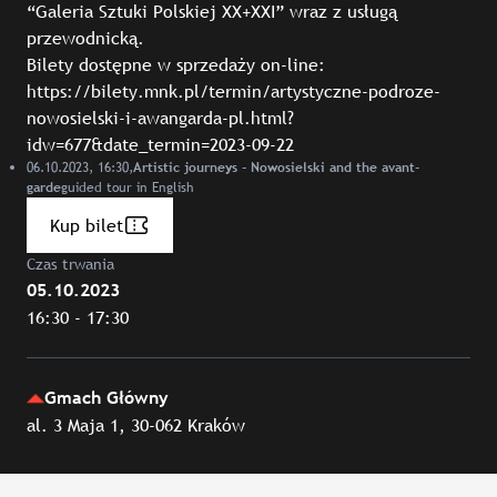
“Galeria Sztuki Polskiej XX+XXI” wraz z usługą
przewodnicką.
Bilety dostępne w sprzedaży on-line:
https://bilety.mnk.pl/termin/artystyczne-podroze-
nowosielski-i-awangarda-pl.html?
idw=677&date_termin=2023-09-22
06.10.2023, 16:30,
Artistic journeys - Nowosielski and the avant-
guided tour in English
garde
Kup bilet
Czas trwania
05.10.2023
16:30 - 17:30
Gmach Główny
al. 3 Maja 1, 30-062 Kraków