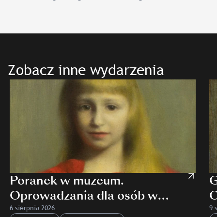
Zobacz inne wydarzenia
Poranek w muzeum.
G
Oprowadzania dla osób w
O
wieku 60+ po wystawie
p
6 sierpnia 2026
9 