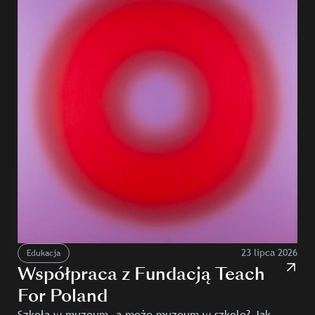
23 lipca 2026
Edukacja
Współpraca z Fundacją Teach
For Poland
Szkoła w muzeum, a może muzeum w szkole? Jak