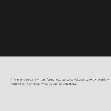
Slajd: Wakacje w Muzeum Narodowym w Krakowie trwaj
Informacje podane w tym formularzu zostaną wykorzystane wyłącznie w 
aktualizacji i personalizacji wysyłki newslettera.