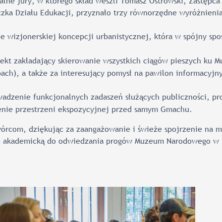
lne jury, w którego skład weszli Tomasz Ostrowski, Zastępca
iczka Działu Edukacji, przyznało trzy równorzędne wyróżnieni
ie wizjonerskiej koncepcji urbanistycznej, która w spójny s
jekt zakładający skierowanie wszystkich ciągów pieszych ku 
ch), a także za interesujący pomysł na pawilon informacyjny
adzenie funkcjonalnych zadaszeń służących publiczności, pr
enie przestrzeni ekspozycyjnej przed samym Gmachu.
órcom, dziękując za zaangażowanie i świeże spojrzenie na m
ść akademicką do odwiedzania progów Muzeum Narodowego w 