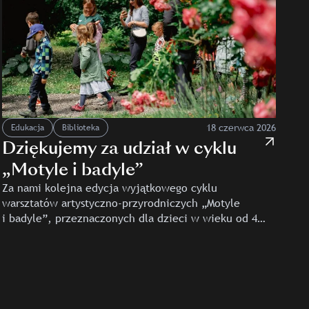
18 czerwca 2026
Edukacja
Biblioteka
Dziękujemy za udział w cyklu
„Motyle i badyle”
Za nami kolejna edycja wyjątkowego cyklu
warsztatów artystyczno-przyrodniczych „Motyle
i badyle”, przeznaczonych dla dzieci w wieku od 4
do 6 lat oraz ich opiekunów. Tegoroczne spotkania
stanowiły bezpośrednią odpowiedź na ogromne
zainteresowanie…