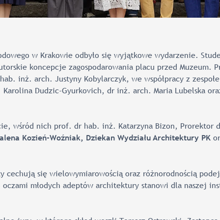
dowego w Krakowie odbyło się wyjątkowe wydarzenie. Stude
autorskie koncepcje zagospodarowania placu przed Muzeum. P
 hab. inż. arch. Justyny Kobylarczyk, we współpracy z zespo
h. Karolina Dudzic-Gyurkovich, dr inż. arch. Maria Lubelska ora
e, wśród nich prof. dr hab. inż. Katarzyna Bizon, Prorektor d
o
alena Kozień-Woźniak, Dziekan Wydziału Architektury PK
y cechują się wielowymiarowością oraz różnorodnością podejś
oczami młodych adeptów architektury stanowi dla naszej ins