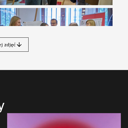
j zdjęć
y