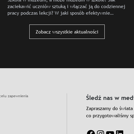
zaciekawić uczniów sztuką i włączać ją do codziennej
pracy podczas lekcji? W jaki sposób efektywnie
i bez stresu korzystać z oferty muzealnej?
W pierwszej połowie lipca Muzeum…
ą w najlepsze!
Zobacz wszystkie aktualności
celu zapewnienia
Śledź nas w med
Zapraszamy do świata 
co przygotowaliśmy sp
Facebook
Instagram
YouTube
Linke