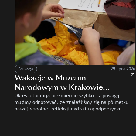
29 lipca 2026
Edukacja
Wakacje w Muzeum
Narodowym w Krakowie
trwają w najlepsze!
Okres letni mija niezmiernie szybko – z powagą
musimy odnotować, że znaleźliśmy się na półmetku
naszej wspólnej refleksji nad sztuką odpoczynku.
W lipcu odbyły się m.in. półkolonie, podczas
których uczestnicy odwiedzili naszą…