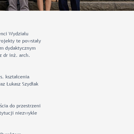
nci Wydziału
rojekty te powstały
łem dydaktycznym
z dr inż. arch.
s. kształcenia
raz Łukasz Szydłak
cia do przestrzeni
tytucji niezwykle