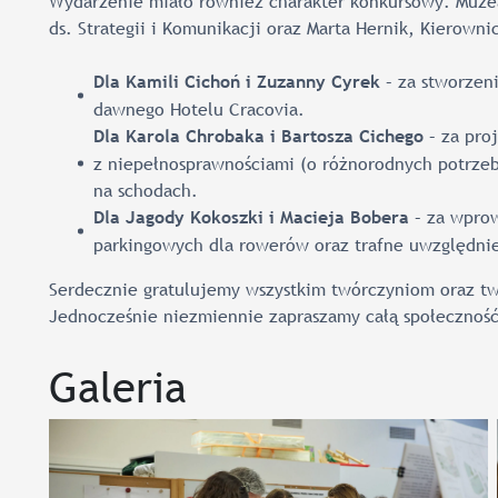
Wydarzenie miało również charakter konkursowy. Muzea
ds. Strategii i Komunikacji oraz Marta Hernik, Kierown
– za stworzen
Dla Kamili Cichoń i Zuzanny Cyrek
dawnego Hotelu Cracovia.
– za pro
Dla Karola Chrobaka i Bartosza Cichego
z niepełnosprawnościami (o różnorodnych potrzeba
na schodach.
– za wprow
Dla Jagody Kokoszki i Macieja Bobera
parkingowych dla rowerów oraz trafne uwzględni
Serdecznie gratulujemy wszystkim twórczyniom oraz tw
Jednocześnie niezmiennie zapraszamy całą społeczno
Galeria