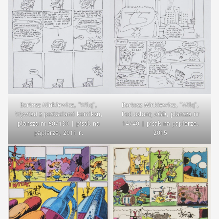
Bartosz Minkiewicz, "Wilq",
Bartosz Minkiewicz, "Wilq",
Wywiad z postaciami komiksu,
Pod osłoną AGD, plansza nr
plansza nr 60/130 | pisak na
14/40 | pisak na papierze,
papierze, 2011 r.
2015