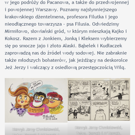
w jego podróży do Pacanowa, a także do przedwojennej
i powojennej Warszawy. Poznamy najsłynniejszego
krakowskiego dżentelmena, profesora Filutka i jego
nieodłącznego towarzysza – psa Filusia. Odwiedzimy
Mirmiłowo, słowiański gród, w którym mieszkają Kajko i
Kokosz. Razem z Jonkiem, Jonką i Kleksem wybierzemy
się po smocze jajo i złoto Alaski. Bąbelek i Kudłaczek
zaprowadzą nas do źródeł wody sodowej. Nie zabraknie
także młodszych bohaterów, jak jeżdżący na deskorolce
Jeż Jerzy i walczący z osiedlową przestępczością Wilq.
Henryk Jerzy Chmielewski,
Henryk Jerzy Chmielewski,
Tytus, Romek i A’Tomek,
Tytus, Romek i A’Tomek |