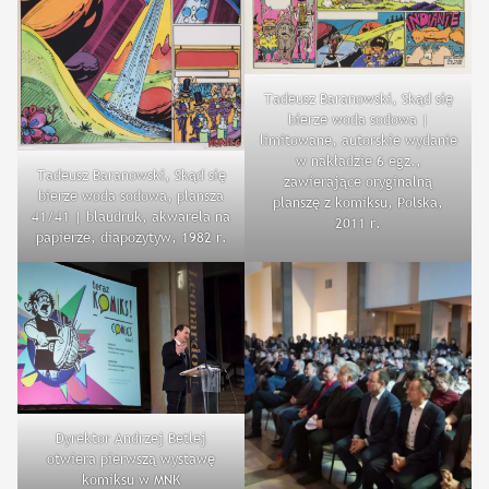
Tadeusz Baranowski, Skąd się
bierze woda sodowa |
limitowane, autorskie wydanie
w nakładzie 6 egz.,
Tadeusz Baranowski, Skąd się
zawierające oryginalną
bierze woda sodowa, plansza
planszę z komiksu, Polska,
41/41 | blaudruk, akwarela na
2011 r.
papierze, diapozytyw, 1982 r.
Dyrektor Andrzej Betlej
otwiera pierwszą wystawę
komiksu w MNK