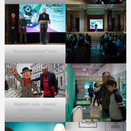
Kuratorzy wystawy "Teraz
Komiks!"
Wojciech Jama – kurator
wystawy, właściciel
prezentowanej kolekcji