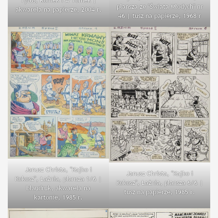
plansza ze "Świata Młodych" nr
akwarela na papierze, 2004 r.
46 | tusz na papierze, 1968 r
Janusz Christa, "Kajko i
Janusz Christa, "Kajko i
Kokosz", Łaźnia, plansza 1/6 |
Kokosz", Łaźnia, plansza 6/6 |
blaudruk, akwarela na
tusz na papierze, 1985 r.
kartonie, 1985 r.